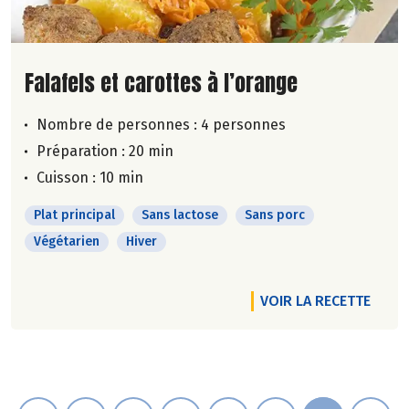
Lire la suite de la recette
Falafels et carottes à l’orange
Nombre de personnes :
4 personnes
Préparation : 20 min
Cuisson : 10 min
Plat principal
Sans lactose
Sans porc
Végétarien
Hiver
VOIR LA RECETTE