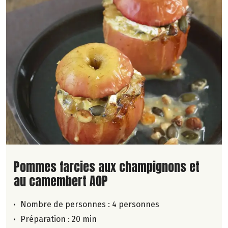
Lire la suite de la recette
Pommes farcies aux champignons et
au camembert AOP
Nombre de personnes :
4 personnes
Préparation : 20 min