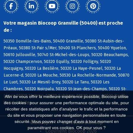
Votre magasin Biocoop Granville (50400) est proche
de :
50350 Donville-les-Bains, 50400 Granville, 50380 St-Aubin-des-
Préaux, 50380 St-Pair s/Mer, 50400 St-Planchers, 50400 Yquelon,
50610 Jullouville, 50740 St-Michel-des-Loups, 50320 Beauchamps,
50320 Champcervon, 50320 Equilly, 50320 Folligny, 50320
Hocquigny, 50320 La Beslière, 50320 La Haye-Pesnel, 50320 La
Lucerne-d, 50320 La Mouche, 50530 La Rochelle-Normande, 50870
Le Luot, 50320 Le Mesnil-Drey, 50320 Le Tanu, 50320 Les
Chambres, 50320 Noirpalu, 50320 St-Jean-des-Champs, 50320 St-
Léger, 50320 St-Ursin, 50870 Subligny, 50530 Angey, 50530 Bacilly,
Afin de vous offrir la meilleure expérience possible, Biocoop utilise
50740 Carolles
des cookies : pour assurer une performance optimale du site, pour
récolter des statistiques afin d'analyser le trafic et la performance
du site et vous proposer une navigation personnalisée en toute
sécurité. Vous pouvez changer d'avis à tout moment en
Biocoop.fr
Le réseau Biocoop
paramétrant vos cookies. OK pour vous ?
Copyright Biocoop 2026