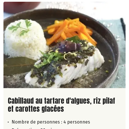
Lire la suite de la recette
Cabillaud au tartare d'algues, riz pilaf
et carottes glacées
Nombre de personnes :
4 personnes