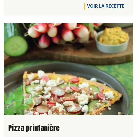
VOIR LA RECETTE
Lire la suite de la recette
Pizza printanière