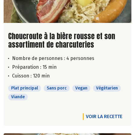
Lire la suite de la recette
Choucroute à la bière rousse et son
assortiment de charcuteries
Nombre de personnes :
4 personnes
Préparation : 15 min
Cuisson : 120 min
Plat principal
Sans porc
Vegan
Végétarien
Viande
VOIR LA RECETTE