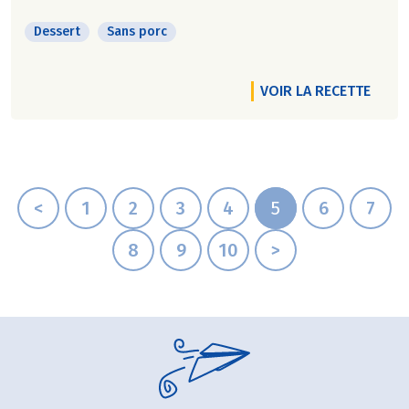
Dessert
Sans porc
VOIR LA RECETTE
<
1
2
3
4
5
6
7
8
9
10
>