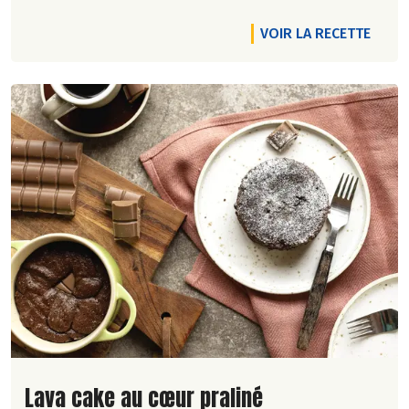
VOIR LA RECETTE
Lire la suite de la recette
Lava cake au cœur praliné