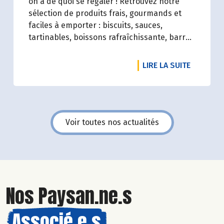
on a de quoi se régaler ! Retrouvez notre
sélection de produits frais, gourmands et
faciles à emporter : biscuits, sauces,
tartinables, boissons rafraîchissante, barres
de céréales... Profitez de 20%* de remise sur
une sélection de produits du 2 juillet au 12
DE L'ART
LIRE LA SUITE
août 2026 inclus.
Voir toutes nos actualités
Nos Paysan.ne.s
Associé.e.s