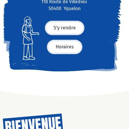
118 Route de Villedieu
50400 Yquelon
S'y rendre
Horaires
BIENVENUE