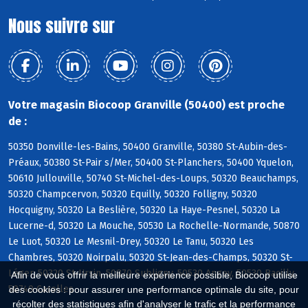
Nous suivre sur
Votre magasin Biocoop Granville (50400) est proche
de :
50350 Donville-les-Bains, 50400 Granville, 50380 St-Aubin-des-
Préaux, 50380 St-Pair s/Mer, 50400 St-Planchers, 50400 Yquelon,
50610 Jullouville, 50740 St-Michel-des-Loups, 50320 Beauchamps,
50320 Champcervon, 50320 Equilly, 50320 Folligny, 50320
Hocquigny, 50320 La Beslière, 50320 La Haye-Pesnel, 50320 La
Lucerne-d, 50320 La Mouche, 50530 La Rochelle-Normande, 50870
Le Luot, 50320 Le Mesnil-Drey, 50320 Le Tanu, 50320 Les
Chambres, 50320 Noirpalu, 50320 St-Jean-des-Champs, 50320 St-
Léger, 50320 St-Ursin, 50870 Subligny, 50530 Angey, 50530 Bacilly,
Afin de vous offrir la meilleure expérience possible, Biocoop utilise
50740 Carolles
des cookies : pour assurer une performance optimale du site, pour
récolter des statistiques afin d'analyser le trafic et la performance