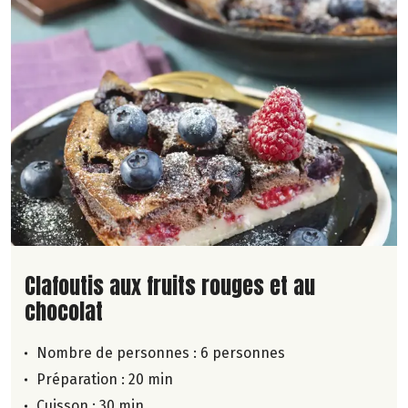
Lire la suite de la recette
Clafoutis aux fruits rouges et au
chocolat
Nombre de personnes :
6 personnes
Préparation : 20 min
Cuisson : 30 min