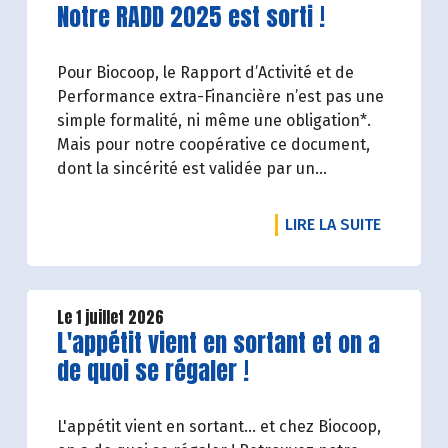
Lire la suite de l'article
Notre RADD 2025 est sorti !
Pour Biocoop, le Rapport d’Activité et de
Performance extra-Financière n’est pas une
simple formalité, ni même une obligation*.
Mais pour notre coopérative ce document,
dont la sincérité est validée par un
organisme tiers indépendant, est un acte de
transparence vis-à-vis de l'ensemble de nos
DE L'ART
LIRE LA SUITE
parties prenantes (Paysan.ne.s Associé.e.s,
magasins...) et de nos clients. Il contient un
condensé des avancées réalisées par
Biocoop dans l’objectif de rendre accessible
Le 1 juillet 2026
Lire la suite de l'article
L'appétit vient en sortant et on a
et désirable une bio exigeante.
de quoi se régaler !
L'appétit vient en sortant... et chez Biocoop,