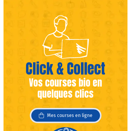
(s’ouvre dans une nouvelle fen
(s’ouvre dans une nouvelle fen
Click & Collect
Vos courses bio en
quelques clics
Mes courses en ligne