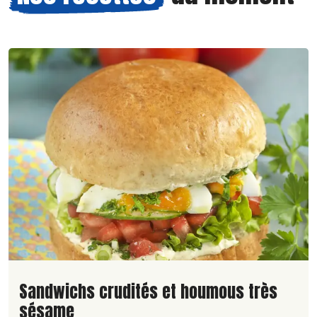
Lire la suite de la recette
Sandwichs crudités et houmous très
sésame