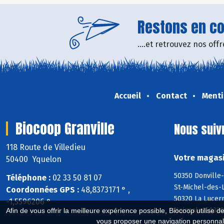
Restons en con
....et retrouvez nos of
Accueil
Contact
Menti
Biocoop Granville
Nous suiv
118 Route de Villedieu
Votre magasi
50400 Yquelon
50350 Donville-
Téléphone :
02 33 50 81 07
St-Michel-des-L
Coordonnées GPS :
48,8373171 ° ,
50320 La Lucer
-1,5596206 °
Noirpalu, 50320
Afin de vous offrir la meilleure expérience possible, Biocoop utilise d
vous proposer une navigation personnal