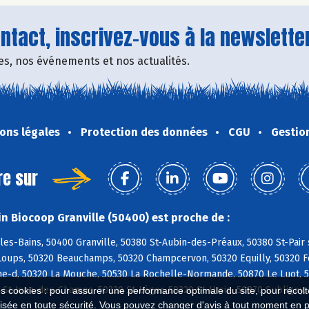
tact, inscrivez-vous à la newsletter
fres, nos événements et nos actualités.
ons légales
Protection des données
CGU
Gestio
re sur
n Biocoop Granville (50400) est proche de :
les-Bains, 50400 Granville, 50380 St-Aubin-des-Préaux, 50380 St-Pair 
oups, 50320 Beauchamps, 50320 Champcervon, 50320 Equilly, 50320 Fol
ne-d, 50320 La Mouche, 50530 La Rochelle-Normande, 50870 Le Luot, 5
 St-Jean-des-Champs, 50320 St-Léger, 50320 St-Ursin, 50870 Subligny, 
es cookies : pour assurer une performance optimale du site, pour récolter
isée en toute sécurité. Vous pouvez changer d'avis à tout moment en 