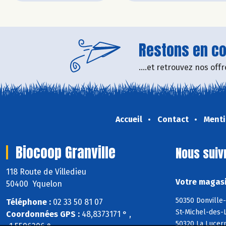
Restons en con
....et retrouvez nos of
Accueil
Contact
Menti
Biocoop Granville
Nous suiv
118 Route de Villedieu
Votre magasi
50400 Yquelon
50350 Donville-
Téléphone :
02 33 50 81 07
St-Michel-des-L
Coordonnées GPS :
48,8373171 ° ,
50320 La Lucer