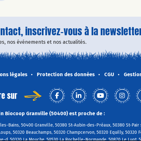
tact, inscrivez-vous à la newsletter
fres, nos événements et nos actualités.
ons légales
Protection des données
CGU
Gestio
re sur
n Biocoop Granville (50400) est proche de :
les-Bains, 50400 Granville, 50380 St-Aubin-des-Préaux, 50380 St-Pair 
oups, 50320 Beauchamps, 50320 Champcervon, 50320 Equilly, 50320 Fol
ne-d, 50320 La Mouche, 50530 La Rochelle-Normande, 50870 Le Luot, 5