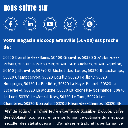
Nous suivre sur
Votre magasin Biocoop Granville (50400) est proche
de :
50350 Donville-les-Bains, 50400 Granville, 50380 St-Aubin-des-
Préaux, 50380 St-Pair s/Mer, 50400 St-Planchers, 50400 Yquelon,
50610 Jullouville, 50740 St-Michel-des-Loups, 50320 Beauchamps,
50320 Champcervon, 50320 Equilly, 50320 Folligny, 50320
Hocquigny, 50320 La Beslière, 50320 La Haye-Pesnel, 50320 La
Lucerne-d, 50320 La Mouche, 50530 La Rochelle-Normande, 50870
Le Luot, 50320 Le Mesnil-Drey, 50320 Le Tanu, 50320 Les
Chambres, 50320 Noirpalu, 50320 St-Jean-des-Champs, 50320 St-
Léger, 50320 St-Ursin, 50870 Subligny, 50530 Angey, 50530 Bacilly,
Afin de vous offrir la meilleure expérience possible, Biocoop utilise
50740 Carolles
des cookies : pour assurer une performance optimale du site, pour
récolter des statistiques afin d'analyser le trafic et la performance