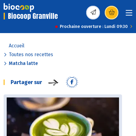
Biocoop Granville
(s’ouvre dans une nou
Prochaine ouverture : Lundi 09:30
Accueil
Toutes nos recettes
Matcha latte
Partager sur