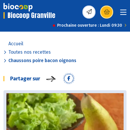
Biocoop Granville
(s’ouvre dans une nou
Prochaine ouverture : Lundi 09:30
Accueil
Toutes nos recettes
Chaussons poire bacon oignons
Partager sur