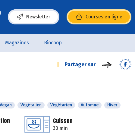
Newsletter
Courses en ligne
(s’ouvre dans une nouvelle fenêtre)
Magazines
Biocoop
Partager sur
Vegan
Végétalien
Végétarien
Automne
Hiver
tion
Cuisson
30 min