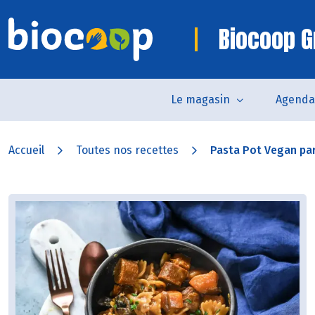
Biocoop G
Le magasin
Agenda
Accueil
Toutes nos recettes
Pasta Pot Vegan pa