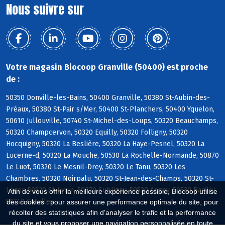
Nous suivre sur
Votre magasin Biocoop Granville (50400) est proche
de :
50350 Donville-les-Bains, 50400 Granville, 50380 St-Aubin-des-
Préaux, 50380 St-Pair s/Mer, 50400 St-Planchers, 50400 Yquelon,
50610 Jullouville, 50740 St-Michel-des-Loups, 50320 Beauchamps,
50320 Champcervon, 50320 Equilly, 50320 Folligny, 50320
Hocquigny, 50320 La Beslière, 50320 La Haye-Pesnel, 50320 La
Lucerne-d, 50320 La Mouche, 50530 La Rochelle-Normande, 50870
Le Luot, 50320 Le Mesnil-Drey, 50320 Le Tanu, 50320 Les
Chambres, 50320 Noirpalu, 50320 St-Jean-des-Champs, 50320 St-
Léger, 50320 St-Ursin, 50870 Subligny, 50530 Angey, 50530 Bacilly,
Afin de vous offrir la meilleure expérience possible, Biocoop utilise
50740 Carolles
des cookies : pour assurer une performance optimale du site, pour
récolter des statistiques afin d'analyser le trafic et la performance
du site et vous proposer une navigation personnalisée en toute