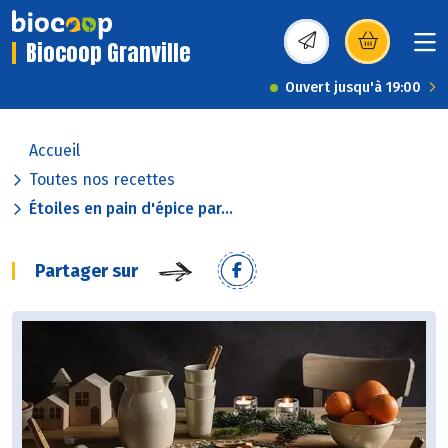
Biocoop Granville
(s’ouvre dans une nou
Ouvert jusqu'à 19:00
Accueil
Toutes nos recettes
Étoiles en pain d'épice par...
Partager sur