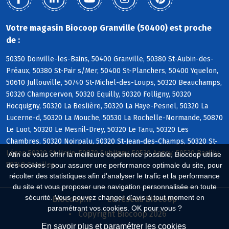
Votre magasin Biocoop Granville (50400) est proche
de :
50350 Donville-les-Bains, 50400 Granville, 50380 St-Aubin-des-
Préaux, 50380 St-Pair s/Mer, 50400 St-Planchers, 50400 Yquelon,
50610 Jullouville, 50740 St-Michel-des-Loups, 50320 Beauchamps,
50320 Champcervon, 50320 Equilly, 50320 Folligny, 50320
Hocquigny, 50320 La Beslière, 50320 La Haye-Pesnel, 50320 La
Lucerne-d, 50320 La Mouche, 50530 La Rochelle-Normande, 50870
Le Luot, 50320 Le Mesnil-Drey, 50320 Le Tanu, 50320 Les
Chambres, 50320 Noirpalu, 50320 St-Jean-des-Champs, 50320 St-
Léger, 50320 St-Ursin, 50870 Subligny, 50530 Angey, 50530 Bacilly,
Afin de vous offrir la meilleure expérience possible, Biocoop utilise
50740 Carolles
des cookies : pour assurer une performance optimale du site, pour
récolter des statistiques afin d'analyser le trafic et la performance
du site et vous proposer une navigation personnalisée en toute
sécurité. Vous pouvez changer d'avis à tout moment en
Biocoop.fr
Le réseau Biocoop
paramétrant vos cookies. OK pour vous ?
Copyright Biocoop 2026
En savoir plus et paramétrer les cookies