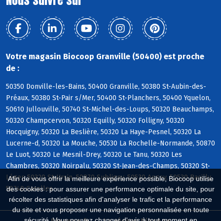
Votre magasin Biocoop Granville (50400) est proche
de :
50350 Donville-les-Bains, 50400 Granville, 50380 St-Aubin-des-
Préaux, 50380 St-Pair s/Mer, 50400 St-Planchers, 50400 Yquelon,
50610 Jullouville, 50740 St-Michel-des-Loups, 50320 Beauchamps,
50320 Champcervon, 50320 Equilly, 50320 Folligny, 50320
Hocquigny, 50320 La Beslière, 50320 La Haye-Pesnel, 50320 La
Lucerne-d, 50320 La Mouche, 50530 La Rochelle-Normande, 50870
Le Luot, 50320 Le Mesnil-Drey, 50320 Le Tanu, 50320 Les
Chambres, 50320 Noirpalu, 50320 St-Jean-des-Champs, 50320 St-
Léger, 50320 St-Ursin, 50870 Subligny, 50530 Angey, 50530 Bacilly,
Afin de vous offrir la meilleure expérience possible, Biocoop utilise
50740 Carolles
des cookies : pour assurer une performance optimale du site, pour
récolter des statistiques afin d'analyser le trafic et la performance
du site et vous proposer une navigation personnalisée en toute
sécurité. Vous pouvez changer d'avis à tout moment en