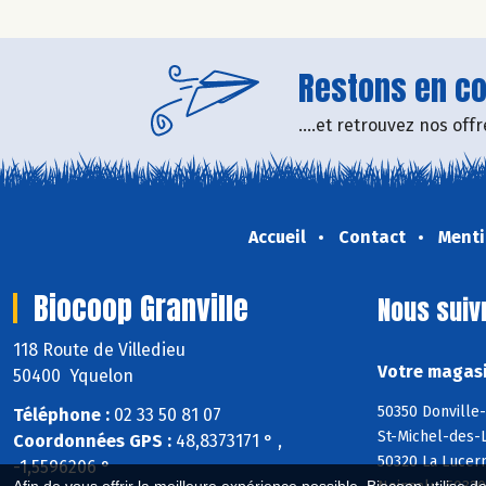
Restons en con
....et retrouvez nos of
Accueil
Contact
Menti
Biocoop Granville
Nous suiv
118 Route de Villedieu
Votre magasi
50400 Yquelon
50350 Donville-
Téléphone :
02 33 50 81 07
St-Michel-des-L
Coordonnées GPS :
48,8373171 ° ,
50320 La Lucer
-1,5596206 °