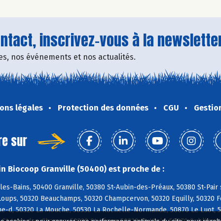
tact, inscrivez-vous à la newsletter
fres, nos événements et nos actualités.
ons légales
Protection des données
CGU
Gestio
re sur
n Biocoop Granville (50400) est proche de :
les-Bains, 50400 Granville, 50380 St-Aubin-des-Préaux, 50380 St-Pair 
oups, 50320 Beauchamps, 50320 Champcervon, 50320 Equilly, 50320 Fol
ne-d, 50320 La Mouche, 50530 La Rochelle-Normande, 50870 Le Luot, 5