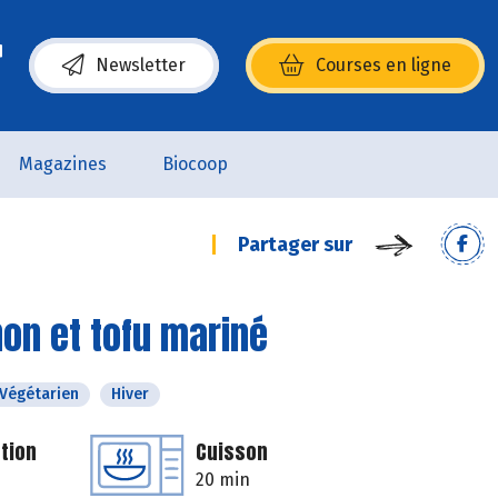
Newsletter
Courses en ligne
(s’ouvre dans une nouvelle fenêtre)
Magazines
Biocoop
Partager sur
non et tofu mariné
Végétarien
Hiver
tion
Cuisson
20 min