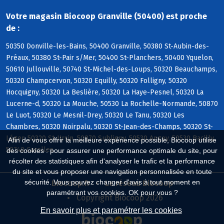
Votre magasin Biocoop Granville (50400) est proche
de :
50350 Donville-les-Bains, 50400 Granville, 50380 St-Aubin-des-
Préaux, 50380 St-Pair s/Mer, 50400 St-Planchers, 50400 Yquelon,
50610 Jullouville, 50740 St-Michel-des-Loups, 50320 Beauchamps,
50320 Champcervon, 50320 Equilly, 50320 Folligny, 50320
Hocquigny, 50320 La Beslière, 50320 La Haye-Pesnel, 50320 La
Lucerne-d, 50320 La Mouche, 50530 La Rochelle-Normande, 50870
Le Luot, 50320 Le Mesnil-Drey, 50320 Le Tanu, 50320 Les
Chambres, 50320 Noirpalu, 50320 St-Jean-des-Champs, 50320 St-
Léger, 50320 St-Ursin, 50870 Subligny, 50530 Angey, 50530 Bacilly,
Afin de vous offrir la meilleure expérience possible, Biocoop utilise
50740 Carolles
des cookies : pour assurer une performance optimale du site, pour
récolter des statistiques afin d'analyser le trafic et la performance
du site et vous proposer une navigation personnalisée en toute
sécurité. Vous pouvez changer d'avis à tout moment en
Biocoop.fr
Le réseau Biocoop
paramétrant vos cookies. OK pour vous ?
Copyright Biocoop 2026
En savoir plus et paramétrer les cookies