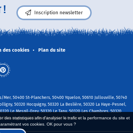
 !
Inscription newsletter
n des cookies
Plan du site
s/Mer, 50400 St-Planchers, 50400 Yquelon, 50610 Jullouville, 50740
ligny, 50320 Hocquigny, 50320 La Beslière, 50320 La Haye-Pesnel,
0320 Le Mesnil-Drey, 50320 Le Tanu, 50320 Les Chambres, 50320
 des statistiques afin d'analyser le trafic et la performance du site et
50530 Angey, 50530 Bacilly, 50740 Carolles
paramétrant vos cookies. OK pour vous ?