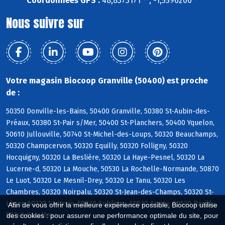
Coordonnées GPS :
48,8373171 ° , -1,5596206 °
Nous suivre sur
Votre magasin Biocoop Granville (50400) est proche
de :
50350 Donville-les-Bains, 50400 Granville, 50380 St-Aubin-des-
Préaux, 50380 St-Pair s/Mer, 50400 St-Planchers, 50400 Yquelon,
50610 Jullouville, 50740 St-Michel-des-Loups, 50320 Beauchamps,
50320 Champcervon, 50320 Equilly, 50320 Folligny, 50320
Hocquigny, 50320 La Beslière, 50320 La Haye-Pesnel, 50320 La
Lucerne-d, 50320 La Mouche, 50530 La Rochelle-Normande, 50870
Le Luot, 50320 Le Mesnil-Drey, 50320 Le Tanu, 50320 Les
Chambres, 50320 Noirpalu, 50320 St-Jean-des-Champs, 50320 St-
Léger, 50320 St-Ursin, 50870 Subligny, 50530 Angey, 50530 Bacilly,
Afin de vous offrir la meilleure expérience possible, Biocoop utilise
50740 Carolles
des cookies : pour assurer une performance optimale du site, pour