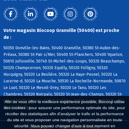
Votre magasin Biocoop Granville (50400) est proche
de :
50350 Donville-les-Bains, 50400 Granville, 50380 St-Aubin-des-
Préaux, 50380 St-Pair s/Mer, 50400 St-Planchers, 50400 Yquelon,
50610 Jullouville, 50740 St-Michel-des-Loups, 50320 Beauchamps,
50320 Champcervon, 50320 Equilly, 50320 Folligny, 50320
Hocquigny, 50320 La Beslière, 50320 La Haye-Pesnel, 50320 La
Lucerne-d, 50320 La Mouche, 50530 La Rochelle-Normande, 50870
Le Luot, 50320 Le Mesnil-Drey, 50320 Le Tanu, 50320 Les
Chambres, 50320 Noirpalu, 50320 St-Jean-des-Champs, 50320 St-
Léger, 50320 St-Ursin, 50870 Subligny, 50530 Angey, 50530 Bacilly,
Afin de vous offrir la meilleure expérience possible, Biocoop utilise
50740 Carolles
des cookies : pour assurer une performance optimale du site, pour
récolter des statistiques afin d'analyser le trafic et la performance
du site et vous proposer une navigation personnalisée en toute
sécurité. Vous pouvez changer d'avis à tout moment en
Biocoop.fr
Le réseau Biocoop