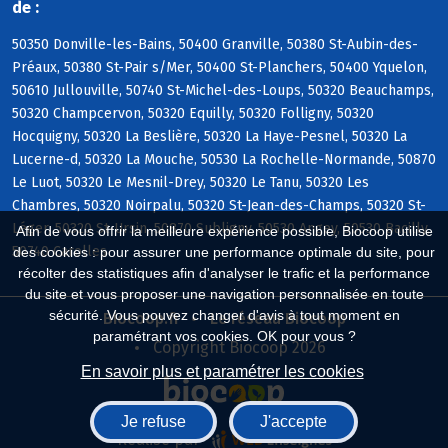
de :
50350 Donville-les-Bains, 50400 Granville, 50380 St-Aubin-des-
Préaux, 50380 St-Pair s/Mer, 50400 St-Planchers, 50400 Yquelon,
50610 Jullouville, 50740 St-Michel-des-Loups, 50320 Beauchamps,
50320 Champcervon, 50320 Equilly, 50320 Folligny, 50320
Hocquigny, 50320 La Beslière, 50320 La Haye-Pesnel, 50320 La
Lucerne-d, 50320 La Mouche, 50530 La Rochelle-Normande, 50870
Le Luot, 50320 Le Mesnil-Drey, 50320 Le Tanu, 50320 Les
Chambres, 50320 Noirpalu, 50320 St-Jean-des-Champs, 50320 St-
Léger, 50320 St-Ursin, 50870 Subligny, 50530 Angey, 50530 Bacilly,
Afin de vous offrir la meilleure expérience possible, Biocoop utilise
50740 Carolles
des cookies : pour assurer une performance optimale du site, pour
récolter des statistiques afin d'analyser le trafic et la performance
du site et vous proposer une navigation personnalisée en toute
sécurité. Vous pouvez changer d'avis à tout moment en
Biocoop.fr
Le réseau Biocoop
paramétrant vos cookies. OK pour vous ?
Copyright Biocoop 2026
En savoir plus et paramétrer les cookies
Je refuse
J'accepte
Réalisé par