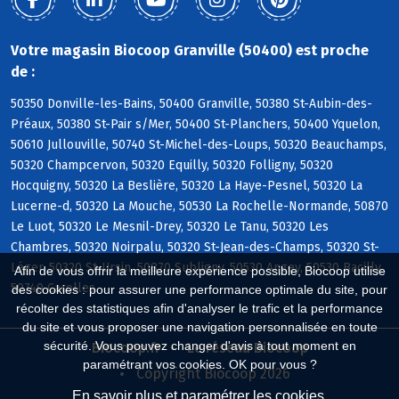
Votre magasin Biocoop Granville (50400) est proche
de :
50350 Donville-les-Bains, 50400 Granville, 50380 St-Aubin-des-
Préaux, 50380 St-Pair s/Mer, 50400 St-Planchers, 50400 Yquelon,
50610 Jullouville, 50740 St-Michel-des-Loups, 50320 Beauchamps,
50320 Champcervon, 50320 Equilly, 50320 Folligny, 50320
Hocquigny, 50320 La Beslière, 50320 La Haye-Pesnel, 50320 La
Lucerne-d, 50320 La Mouche, 50530 La Rochelle-Normande, 50870
Le Luot, 50320 Le Mesnil-Drey, 50320 Le Tanu, 50320 Les
Chambres, 50320 Noirpalu, 50320 St-Jean-des-Champs, 50320 St-
Léger, 50320 St-Ursin, 50870 Subligny, 50530 Angey, 50530 Bacilly,
Afin de vous offrir la meilleure expérience possible, Biocoop utilise
50740 Carolles
des cookies : pour assurer une performance optimale du site, pour
récolter des statistiques afin d'analyser le trafic et la performance
du site et vous proposer une navigation personnalisée en toute
sécurité. Vous pouvez changer d'avis à tout moment en
Biocoop.fr
Le réseau Biocoop
paramétrant vos cookies. OK pour vous ?
Copyright Biocoop 2026
En savoir plus et paramétrer les cookies