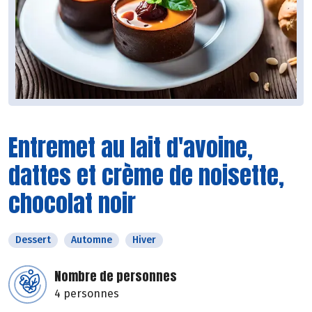
Entremet au lait d'avoine,
dattes et crème de noisette,
chocolat noir
Dessert
Automne
Hiver
Nombre de personnes
4 personnes