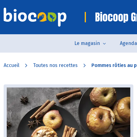
Biocoop G
Le magasin
Agenda
Accueil
Toutes nos recettes
Pommes rôties au pa