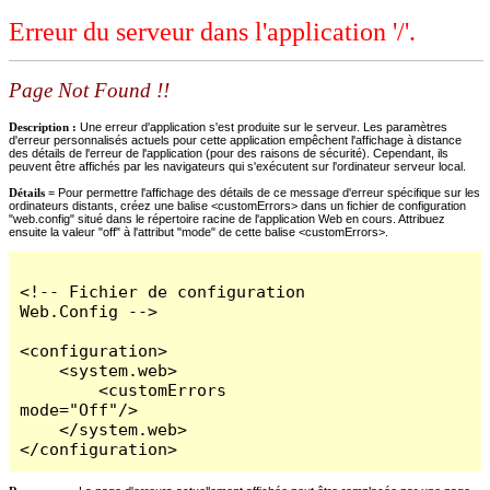
Erreur du serveur dans l'application '/'.
Page Not Found !!
Description :
Une erreur d'application s'est produite sur le serveur. Les paramètres
d'erreur personnalisés actuels pour cette application empêchent l'affichage à distance
des détails de l'erreur de l'application (pour des raisons de sécurité). Cependant, ils
peuvent être affichés par les navigateurs qui s'exécutent sur l'ordinateur serveur local.
Détails =
Pour permettre l'affichage des détails de ce message d'erreur spécifique sur les
ordinateurs distants, créez une balise <customErrors> dans un fichier de configuration
"web.config" situé dans le répertoire racine de l'application Web en cours. Attribuez
ensuite la valeur "off" à l'attribut "mode" de cette balise <customErrors>.
<!-- Fichier de configuration 
Web.Config -->

<configuration>

    <system.web>

        <customErrors 
mode="Off"/>

    </system.web>

</configuration>