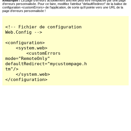
Remarques :
La page d'erreurs actuellement affichée peut être remplacée par une page
d'erreurs personnalisée. Pour ce faire, modifiez l'attribut "defaultRedirect" de la balise de
configuration <customErrors> de l'application, de sorte qu'il pointe vers une URL de la
page d'erreurs personnalisée !
<!-- Fichier de configuration 
Web.Config -->

<configuration>

    <system.web>

        <customErrors 
mode="RemoteOnly" 
defaultRedirect="mycustompage.h
tm"/>

    </system.web>

</configuration>