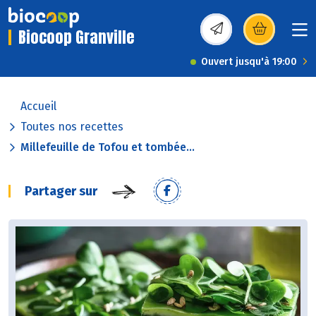
Biocoop Granville
(s’ouvre dans une nou
Ouvert jusqu'à 19:00
Accueil
Toutes nos recettes
Millefeuille de Tofou et tombée...
Partager sur