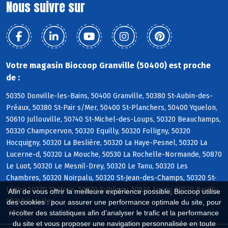
Nous suivre sur
Votre magasin Biocoop Granville (50400) est proche
de :
50350 Donville-les-Bains, 50400 Granville, 50380 St-Aubin-des-
Préaux, 50380 St-Pair s/Mer, 50400 St-Planchers, 50400 Yquelon,
50610 Jullouville, 50740 St-Michel-des-Loups, 50320 Beauchamps,
50320 Champcervon, 50320 Equilly, 50320 Folligny, 50320
Hocquigny, 50320 La Beslière, 50320 La Haye-Pesnel, 50320 La
Lucerne-d, 50320 La Mouche, 50530 La Rochelle-Normande, 50870
Le Luot, 50320 Le Mesnil-Drey, 50320 Le Tanu, 50320 Les
Chambres, 50320 Noirpalu, 50320 St-Jean-des-Champs, 50320 St-
Léger, 50320 St-Ursin, 50870 Subligny, 50530 Angey, 50530 Bacilly,
Afin de vous offrir la meilleure expérience possible, Biocoop utilise
50740 Carolles
des cookies : pour assurer une performance optimale du site, pour
récolter des statistiques afin d'analyser le trafic et la performance
du site et vous proposer une navigation personnalisée en toute