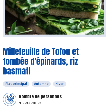
Millefeuille de Tofou et
tombée d'épinards, riz
basmati
Plat principal
Automne
Hiver
Nombre de personnes
4 personnes