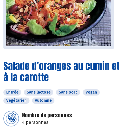
Salade d’oranges au cumin et
à la carotte
Entrée
Sans lactose
Sans porc
Vegan
Végétarien
Automne
Nombre de personnes
4 personnes