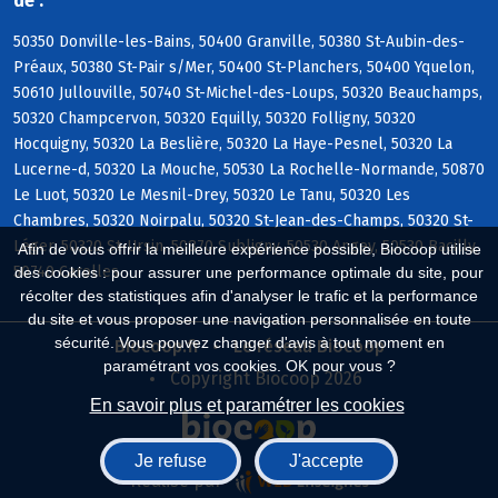
de :
50350 Donville-les-Bains, 50400 Granville, 50380 St-Aubin-des-
Préaux, 50380 St-Pair s/Mer, 50400 St-Planchers, 50400 Yquelon,
50610 Jullouville, 50740 St-Michel-des-Loups, 50320 Beauchamps,
50320 Champcervon, 50320 Equilly, 50320 Folligny, 50320
Hocquigny, 50320 La Beslière, 50320 La Haye-Pesnel, 50320 La
Lucerne-d, 50320 La Mouche, 50530 La Rochelle-Normande, 50870
Le Luot, 50320 Le Mesnil-Drey, 50320 Le Tanu, 50320 Les
Chambres, 50320 Noirpalu, 50320 St-Jean-des-Champs, 50320 St-
Léger, 50320 St-Ursin, 50870 Subligny, 50530 Angey, 50530 Bacilly,
Afin de vous offrir la meilleure expérience possible, Biocoop utilise
50740 Carolles
des cookies : pour assurer une performance optimale du site, pour
récolter des statistiques afin d'analyser le trafic et la performance
du site et vous proposer une navigation personnalisée en toute
sécurité. Vous pouvez changer d'avis à tout moment en
Biocoop.fr
Le réseau Biocoop
paramétrant vos cookies. OK pour vous ?
Copyright Biocoop 2026
En savoir plus et paramétrer les cookies
Je refuse
J'accepte
Réalisé par