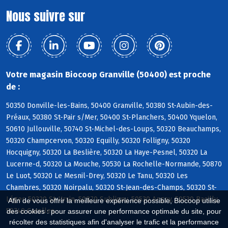
Nous suivre sur
Votre magasin Biocoop Granville (50400) est proche
de :
50350 Donville-les-Bains, 50400 Granville, 50380 St-Aubin-des-
Préaux, 50380 St-Pair s/Mer, 50400 St-Planchers, 50400 Yquelon,
50610 Jullouville, 50740 St-Michel-des-Loups, 50320 Beauchamps,
50320 Champcervon, 50320 Equilly, 50320 Folligny, 50320
Hocquigny, 50320 La Beslière, 50320 La Haye-Pesnel, 50320 La
Lucerne-d, 50320 La Mouche, 50530 La Rochelle-Normande, 50870
Le Luot, 50320 Le Mesnil-Drey, 50320 Le Tanu, 50320 Les
Chambres, 50320 Noirpalu, 50320 St-Jean-des-Champs, 50320 St-
Léger, 50320 St-Ursin, 50870 Subligny, 50530 Angey, 50530 Bacilly,
Afin de vous offrir la meilleure expérience possible, Biocoop utilise
50740 Carolles
des cookies : pour assurer une performance optimale du site, pour
récolter des statistiques afin d'analyser le trafic et la performance