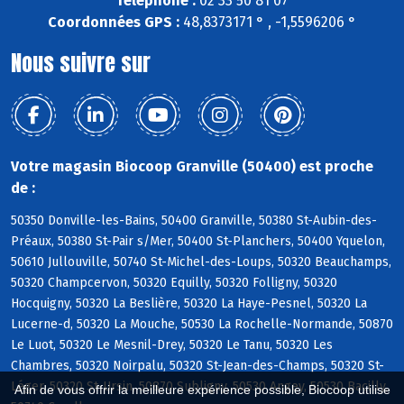
Téléphone :
02 33 50 81 07
Coordonnées GPS :
48,8373171 ° , -1,5596206 °
Nous suivre sur
Votre magasin Biocoop Granville (50400) est proche
de :
50350 Donville-les-Bains, 50400 Granville, 50380 St-Aubin-des-
Préaux, 50380 St-Pair s/Mer, 50400 St-Planchers, 50400 Yquelon,
50610 Jullouville, 50740 St-Michel-des-Loups, 50320 Beauchamps,
50320 Champcervon, 50320 Equilly, 50320 Folligny, 50320
Hocquigny, 50320 La Beslière, 50320 La Haye-Pesnel, 50320 La
Lucerne-d, 50320 La Mouche, 50530 La Rochelle-Normande, 50870
Le Luot, 50320 Le Mesnil-Drey, 50320 Le Tanu, 50320 Les
Chambres, 50320 Noirpalu, 50320 St-Jean-des-Champs, 50320 St-
Léger, 50320 St-Ursin, 50870 Subligny, 50530 Angey, 50530 Bacilly,
Afin de vous offrir la meilleure expérience possible, Biocoop utilise