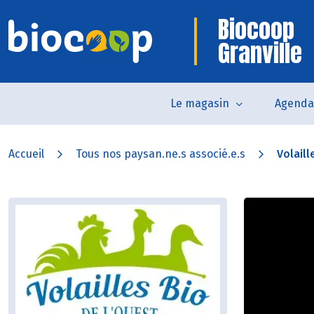
Biocoop
Granville
Le magasin
Agenda
Accueil
Tous nos paysan.ne.s associé.e.s
Volaill