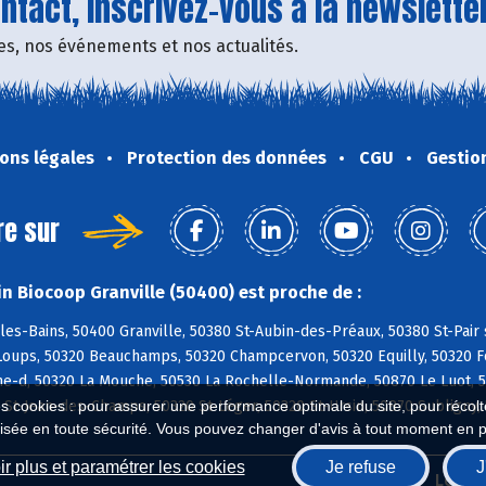
tact, inscrivez-vous à la newsletter
fres, nos événements et nos actualités.
ons légales
Protection des données
CGU
Gestio
re sur
n Biocoop Granville (50400) est proche de :
les-Bains, 50400 Granville, 50380 St-Aubin-des-Préaux, 50380 St-Pair 
oups, 50320 Beauchamps, 50320 Champcervon, 50320 Equilly, 50320 Fol
ne-d, 50320 La Mouche, 50530 La Rochelle-Normande, 50870 Le Luot, 5
es cookies : pour assurer une performance optimale du site, pour récolter
 St-Jean-des-Champs, 50320 St-Léger, 50320 St-Ursin, 50870 Subligny, 
isée en toute sécurité. Vous pouvez changer d'avis à tout moment en 
r plus et paramétrer les cookies
Je refuse
J
Biocoop.fr
Le ré