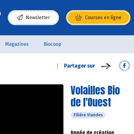
Newsletter
Courses en ligne
(s’ouvre dans une nouvelle fenêtre)
Magazines
Biocoop
Partager sur
Volailles Bio
de l'Ouest
Filière Viandes
Année de création