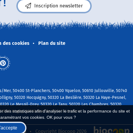
 !
Inscription newsletter
n des cookies
Plan du site
s/Mer, 50400 St-Planchers, 50400 Yquelon, 50610 Jullouville, 50740
ligny, 50320 Hocquigny, 50320 La Beslière, 50320 La Haye-Pesnel,
0320 Le Mesnil-Drey, 50320 Le Tanu, 50320 Les Chambres, 50320
 des statistiques afin d'analyser le trafic et la performance du site et
50530 Angey, 50530 Bacilly, 50740 Carolles
paramétrant vos cookies. OK pour vous ?
'accepte
seau Biocoop
Copyright Biocoop 2026