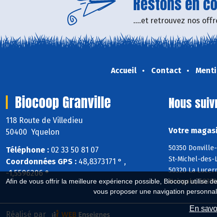
Restons en con
....et retrouvez nos of
Accueil
Contact
Menti
Biocoop Granville
Nous suiv
118 Route de Villedieu
Votre magasi
50400 Yquelon
50350 Donville-
Téléphone :
02 33 50 81 07
St-Michel-des-L
Coordonnées GPS :
48,8373171 ° ,
50320 La Lucer
-1,5596206 °
Afin de vous offrir la meilleure expérience possible, Biocoop utilise d
Noirpalu, 50320
vous proposer une navigation personnal
En savoi
Réalisé par