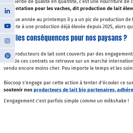
Une herbe de qualité en quantité, c’est une nourriture de 
alimentation pour les vaches, dit production de lait élev
Chaque année au printemps il y a un pic de production de la
s’ajoute à une production déjà élevée depuis 2025, alors q
Quelles conséquences pour nos paysans ?
Les producteurs de lait sont couverts par des engagements 
plus de ces contrats se retrouve sur un marché internationa
vendu encore moins cher. Peu importe le temps et les soins
Biocoop s'engage par cette action à tenter d'écouler ce surp
soutenir nos
producteurs de lait bio partenaires, adhér
L'engagement c'est parfois simple comme un milkshake !