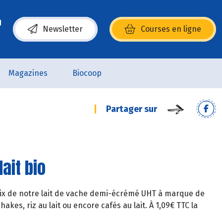
Newsletter
Courses en ligne
(s’ouvre dans une nouvelle fenêtre)
Magazines
Biocoop
Partager sur
ait bio
u prix de notre lait de vache demi-écrémé UHT à marque de
kes, riz au lait ou encore cafés au lait. À 1,09€ TTC la