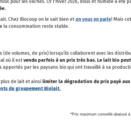
choix pour les vaches. Or l'hiver 2026, doux et humide a été
ée.
it. Chez Biocoop on le sait bien et
on vous en parle
! Mais ce
ue la consommation reste stable.
(de volumes, de prix) lorsqu’ils collaborent avec les distrib
l où il est
vendu parfois à un prix très bas. Le lait bio p
 apportés par les paysans bio qui ont travaillé à sa producti
lus de lait et ainsi
limiter la dégradation du prix payé aux
ents du groupement Biolait.
*
Prix maximum conseillé abaissé à 1