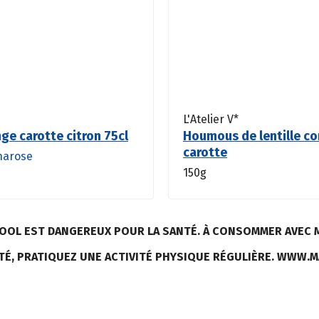
L'Atelier V*
nge carotte citron 75cl
Houmous de lentille co
carotte
harose
150g
LCOOL EST DANGEREUX POUR LA SANTÉ. À CONSOMMER AVEC 
TÉ, PRATIQUEZ UNE ACTIVITÉ PHYSIQUE RÉGULIÈRE. WWW.