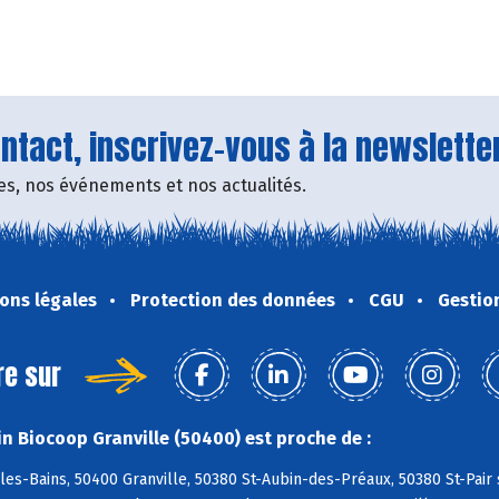
tact, inscrivez-vous à la newsletter
fres, nos événements et nos actualités.
ons légales
Protection des données
CGU
Gestio
re sur
n Biocoop Granville (50400) est proche de :
les-Bains, 50400 Granville, 50380 St-Aubin-des-Préaux, 50380 St-Pair 