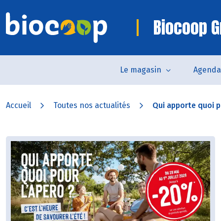
Biocoop G
Le magasin
Agenda
Accueil
Toutes nos actualités
Qui apporte quoi po