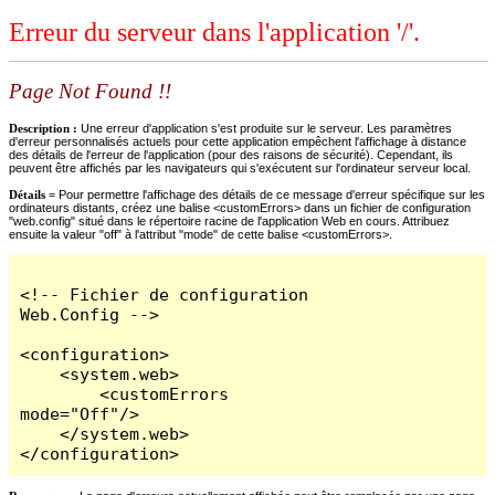
Erreur du serveur dans l'application '/'.
Page Not Found !!
Description :
Une erreur d'application s'est produite sur le serveur. Les paramètres
d'erreur personnalisés actuels pour cette application empêchent l'affichage à distance
des détails de l'erreur de l'application (pour des raisons de sécurité). Cependant, ils
peuvent être affichés par les navigateurs qui s'exécutent sur l'ordinateur serveur local.
Détails =
Pour permettre l'affichage des détails de ce message d'erreur spécifique sur les
ordinateurs distants, créez une balise <customErrors> dans un fichier de configuration
"web.config" situé dans le répertoire racine de l'application Web en cours. Attribuez
ensuite la valeur "off" à l'attribut "mode" de cette balise <customErrors>.
<!-- Fichier de configuration 
Web.Config -->

<configuration>

    <system.web>

        <customErrors 
mode="Off"/>

    </system.web>

</configuration>