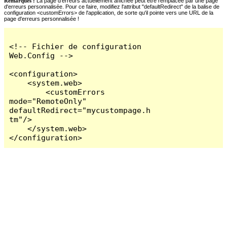
Remarques :
La page d'erreurs actuellement affichée peut être remplacée par une page
d'erreurs personnalisée. Pour ce faire, modifiez l'attribut "defaultRedirect" de la balise de
configuration <customErrors> de l'application, de sorte qu'il pointe vers une URL de la
page d'erreurs personnalisée !
<!-- Fichier de configuration 
Web.Config -->

<configuration>

    <system.web>

        <customErrors 
mode="RemoteOnly" 
defaultRedirect="mycustompage.h
tm"/>

    </system.web>

</configuration>