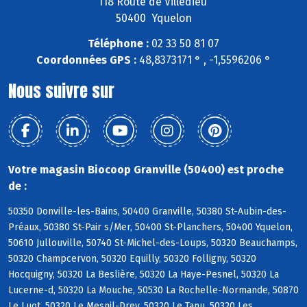
118 Route de Villedieu
50400 Yquelon
Téléphone :
02 33 50 81 07
Coordonnées GPS :
48,8373171 ° , -1,5596206 °
Nous suivre sur
Votre magasin Biocoop Granville (50400) est proche
de :
50350 Donville-les-Bains, 50400 Granville, 50380 St-Aubin-des-
Préaux, 50380 St-Pair s/Mer, 50400 St-Planchers, 50400 Yquelon,
50610 Jullouville, 50740 St-Michel-des-Loups, 50320 Beauchamps,
50320 Champcervon, 50320 Equilly, 50320 Folligny, 50320
Hocquigny, 50320 La Beslière, 50320 La Haye-Pesnel, 50320 La
Lucerne-d, 50320 La Mouche, 50530 La Rochelle-Normande, 50870
Le Luot, 50320 Le Mesnil-Drey, 50320 Le Tanu, 50320 Les