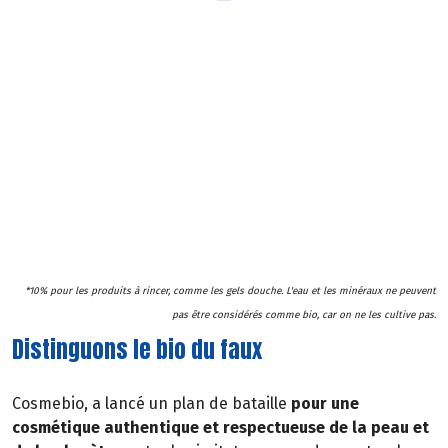
Cosmebio, un label exigeant
Si votre produit porte ce logo, c’est que Cosmebio vous
certifie qu’il contient au minimum 95 % d’ingrédients
d’origine naturelle, dont un minimum de 95 %
d’ingrédients bio parmi ceux pouvant être bio, et au
moins 20 % d’ingrédients bio sur le total du produit*, il
exclut les substances controversées et impose des
méthodes de fabrication respectueuses de
l’environnement.
*10% pour les produits à rincer, comme les gels douche. L'eau et les minéraux ne peuvent
pas être considérés comme bio, car on ne les cultive pas.
Distinguons le bio du faux
Cosmebio, a lancé un plan de bataille
pour une
cosmétique authentique et respectueuse de la peau et