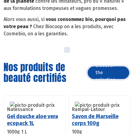
de la planète
contre les imitateurs, pro du « naturel »
aux formulations trompeuses et vagues promesses.
Alors vous aussi, si
vous consommez bio, pourquoi pas
votre peau ?
Chez Biocoop on a les produits, avec
Cosmebio, on a les garanties.
Nos produits de
Discover
the
beauté certifiés
selection
Natessance
Rampal-Latour
Gel douche aloe vera
Savon de Marseille
ecopack 1L
corps 100g
1000g
1 L
100g