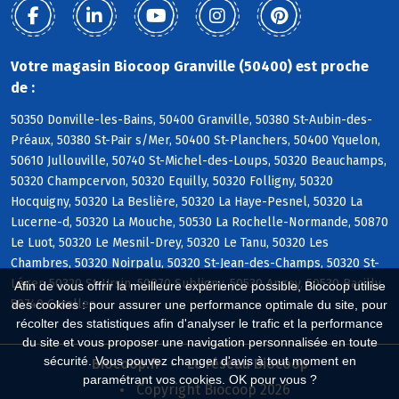
Votre magasin Biocoop Granville (50400) est proche
de :
50350 Donville-les-Bains, 50400 Granville, 50380 St-Aubin-des-
Préaux, 50380 St-Pair s/Mer, 50400 St-Planchers, 50400 Yquelon,
50610 Jullouville, 50740 St-Michel-des-Loups, 50320 Beauchamps,
50320 Champcervon, 50320 Equilly, 50320 Folligny, 50320
Hocquigny, 50320 La Beslière, 50320 La Haye-Pesnel, 50320 La
Lucerne-d, 50320 La Mouche, 50530 La Rochelle-Normande, 50870
Le Luot, 50320 Le Mesnil-Drey, 50320 Le Tanu, 50320 Les
Chambres, 50320 Noirpalu, 50320 St-Jean-des-Champs, 50320 St-
Léger, 50320 St-Ursin, 50870 Subligny, 50530 Angey, 50530 Bacilly,
Afin de vous offrir la meilleure expérience possible, Biocoop utilise
50740 Carolles
des cookies : pour assurer une performance optimale du site, pour
récolter des statistiques afin d'analyser le trafic et la performance
du site et vous proposer une navigation personnalisée en toute
sécurité. Vous pouvez changer d'avis à tout moment en
Biocoop.fr
Le réseau Biocoop
paramétrant vos cookies. OK pour vous ?
Copyright Biocoop 2026