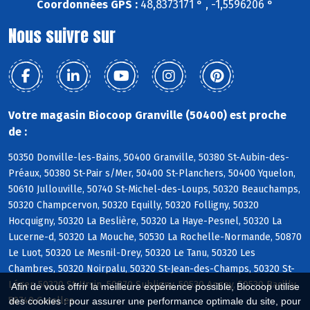
Coordonnées GPS :
48,8373171 ° , -1,5596206 °
Nous suivre sur
Votre magasin Biocoop Granville (50400) est proche
de :
50350 Donville-les-Bains, 50400 Granville, 50380 St-Aubin-des-
Préaux, 50380 St-Pair s/Mer, 50400 St-Planchers, 50400 Yquelon,
50610 Jullouville, 50740 St-Michel-des-Loups, 50320 Beauchamps,
50320 Champcervon, 50320 Equilly, 50320 Folligny, 50320
Hocquigny, 50320 La Beslière, 50320 La Haye-Pesnel, 50320 La
Lucerne-d, 50320 La Mouche, 50530 La Rochelle-Normande, 50870
Le Luot, 50320 Le Mesnil-Drey, 50320 Le Tanu, 50320 Les
Chambres, 50320 Noirpalu, 50320 St-Jean-des-Champs, 50320 St-
Léger, 50320 St-Ursin, 50870 Subligny, 50530 Angey, 50530 Bacilly,
Afin de vous offrir la meilleure expérience possible, Biocoop utilise
50740 Carolles
des cookies : pour assurer une performance optimale du site, pour