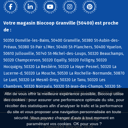
Votre magasin Biocoop Granville (50400) est proche
de :
50350 Donville-les-Bains, 50400 Granville, 50380 St-Aubin-des-
Préaux, 50380 St-Pair s/Mer, 50400 St-Planchers, 50400 Yquelon,
50610 Jullouville, 50740 St-Michel-des-Loups, 50320 Beauchamps,
50320 Champcervon, 50320 Equilly, 50320 Folligny, 50320
Hocquigny, 50320 La Beslière, 50320 La Haye-Pesnel, 50320 La
Lucerne-d, 50320 La Mouche, 50530 La Rochelle-Normande, 50870
Le Luot, 50320 Le Mesnil-Drey, 50320 Le Tanu, 50320 Les
Chambres, 50320 Noirpalu, 50320 St-Jean-des-Champs, 50320 St-
Léger, 50320 St-Ursin, 50870 Subligny, 50530 Angey, 50530 Bacilly,
Afin de vous offrir la meilleure expérience possible, Biocoop utilise
50740 Carolles
des cookies : pour assurer une performance optimale du site, pour
récolter des statistiques afin d'analyser le trafic et la performance
du site et vous proposer une navigation personnalisée en toute
sécurité. Vous pouvez changer d'avis à tout moment en
Biocoop.fr
Le réseau Biocoop
paramétrant vos cookies. OK pour vous ?
Copyright Biocoop 2026