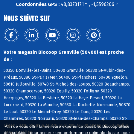
Coordonnées GPS :
48,8373171 ° , -1,5596206 °
Nous suivre sur
Votre magasin Biocoop Granville (50400) est proche
de :
50350 Donville-les-Bains, 50400 Granville, 50380 St-Aubin-des-
Préaux, 50380 St-Pair s/Mer, 50400 St-Planchers, 50400 Yquelon,
50610 Jullouville, 50740 St-Michel-des-Loups, 50320 Beauchamps,
50320 Champcervon, 50320 Equilly, 50320 Folligny, 50320
Hocquigny, 50320 La Beslière, 50320 La Haye-Pesnel, 50320 La
Lucerne-d, 50320 La Mouche, 50530 La Rochelle-Normande, 50870
Le Luot, 50320 Le Mesnil-Drey, 50320 Le Tanu, 50320 Les
Chambres, 50320 Noirpalu, 50320 St-Jean-des-Champs, 50320 St-
Léger, 50320 St-Ursin, 50870 Subligny, 50530 Angey, 50530 Bacilly,
Afin de vous offrir la meilleure expérience possible, Biocoop utilise
50740 Carolles
des cookies : pour assurer une performance optimale du site, pour