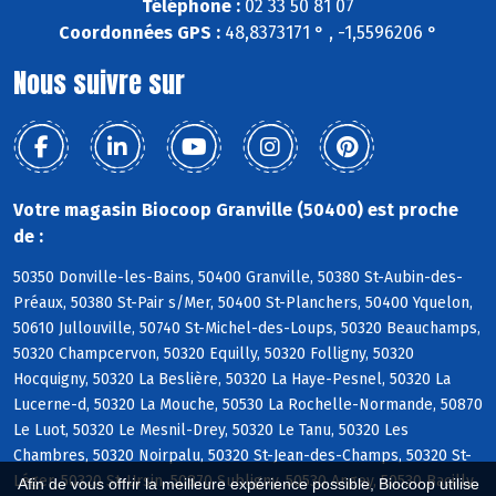
Téléphone :
02 33 50 81 07
Coordonnées GPS :
48,8373171 ° , -1,5596206 °
Nous suivre sur
Votre magasin Biocoop Granville (50400) est proche
de :
50350 Donville-les-Bains, 50400 Granville, 50380 St-Aubin-des-
Préaux, 50380 St-Pair s/Mer, 50400 St-Planchers, 50400 Yquelon,
50610 Jullouville, 50740 St-Michel-des-Loups, 50320 Beauchamps,
50320 Champcervon, 50320 Equilly, 50320 Folligny, 50320
Hocquigny, 50320 La Beslière, 50320 La Haye-Pesnel, 50320 La
Lucerne-d, 50320 La Mouche, 50530 La Rochelle-Normande, 50870
Le Luot, 50320 Le Mesnil-Drey, 50320 Le Tanu, 50320 Les
Chambres, 50320 Noirpalu, 50320 St-Jean-des-Champs, 50320 St-
Léger, 50320 St-Ursin, 50870 Subligny, 50530 Angey, 50530 Bacilly,
Afin de vous offrir la meilleure expérience possible, Biocoop utilise