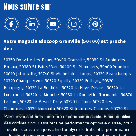
Nous suivre sur
Votre magasin Biocoop Granville (50400) est proche
de :
50350 Donville-les-Bains, 50400 Granville, 50380 St-Aubin-des-
Préaux, 50380 St-Pair s/Mer, 50400 St-Planchers, 50400 Yquelon,
50610 Jullouville, 50740 St-Michel-des-Loups, 50320 Beauchamps,
50320 Champcervon, 50320 Equilly, 50320 Folligny, 50320
Hocquigny, 50320 La Beslière, 50320 La Haye-Pesnel, 50320 La
Lucerne-d, 50320 La Mouche, 50530 La Rochelle-Normande, 50870
Le Luot, 50320 Le Mesnil-Drey, 50320 Le Tanu, 50320 Les
Chambres, 50320 Noirpalu, 50320 St-Jean-des-Champs, 50320 St-
Léger, 50320 St-Ursin, 50870 Subligny, 50530 Angey, 50530 Bacilly,
Afin de vous offrir la meilleure expérience possible, Biocoop utilise
50740 Carolles
des cookies : pour assurer une performance optimale du site, pour
récolter des statistiques afin d'analyser le trafic et la performance
du site et vous proposer une navigation personnalisée en toute