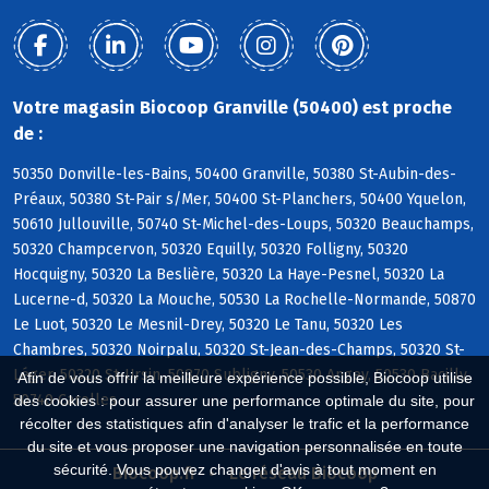
Votre magasin Biocoop Granville (50400) est proche
de :
50350 Donville-les-Bains, 50400 Granville, 50380 St-Aubin-des-
Préaux, 50380 St-Pair s/Mer, 50400 St-Planchers, 50400 Yquelon,
50610 Jullouville, 50740 St-Michel-des-Loups, 50320 Beauchamps,
50320 Champcervon, 50320 Equilly, 50320 Folligny, 50320
Hocquigny, 50320 La Beslière, 50320 La Haye-Pesnel, 50320 La
Lucerne-d, 50320 La Mouche, 50530 La Rochelle-Normande, 50870
Le Luot, 50320 Le Mesnil-Drey, 50320 Le Tanu, 50320 Les
Chambres, 50320 Noirpalu, 50320 St-Jean-des-Champs, 50320 St-
Léger, 50320 St-Ursin, 50870 Subligny, 50530 Angey, 50530 Bacilly,
Afin de vous offrir la meilleure expérience possible, Biocoop utilise
50740 Carolles
des cookies : pour assurer une performance optimale du site, pour
récolter des statistiques afin d'analyser le trafic et la performance
du site et vous proposer une navigation personnalisée en toute
sécurité. Vous pouvez changer d'avis à tout moment en
Biocoop.fr
Le réseau Biocoop