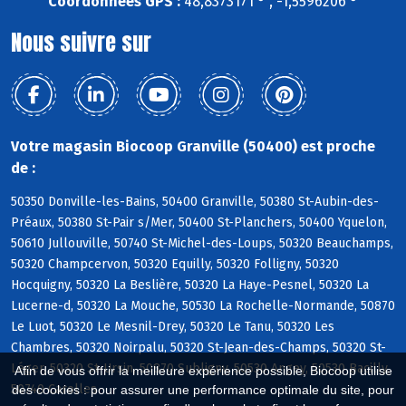
Coordonnées GPS :
48,8373171 ° , -1,5596206 °
Nous suivre sur
Votre magasin Biocoop Granville (50400) est proche
de :
50350 Donville-les-Bains, 50400 Granville, 50380 St-Aubin-des-
Préaux, 50380 St-Pair s/Mer, 50400 St-Planchers, 50400 Yquelon,
50610 Jullouville, 50740 St-Michel-des-Loups, 50320 Beauchamps,
50320 Champcervon, 50320 Equilly, 50320 Folligny, 50320
Hocquigny, 50320 La Beslière, 50320 La Haye-Pesnel, 50320 La
Lucerne-d, 50320 La Mouche, 50530 La Rochelle-Normande, 50870
Le Luot, 50320 Le Mesnil-Drey, 50320 Le Tanu, 50320 Les
Chambres, 50320 Noirpalu, 50320 St-Jean-des-Champs, 50320 St-
Léger, 50320 St-Ursin, 50870 Subligny, 50530 Angey, 50530 Bacilly,
Afin de vous offrir la meilleure expérience possible, Biocoop utilise
50740 Carolles
des cookies : pour assurer une performance optimale du site, pour