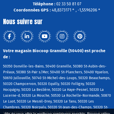
Téléphone :
02 33 50 81 07
Coordonnées GPS :
48,8373171 ° , -1,5596206 °
Nous suivre sur
Votre magasin Biocoop Granville (50400) est proche
de :
50350 Donville-les-Bains, 50400 Granville, 50380 St-Aubin-des-
Préaux, 50380 St-Pair s/Mer, 50400 St-Planchers, 50400 Yquelon,
50610 Jullouville, 50740 St-Michel-des-Loups, 50320 Beauchamps,
50320 Champcervon, 50320 Equilly, 50320 Folligny, 50320
Hocquigny, 50320 La Beslière, 50320 La Haye-Pesnel, 50320 La
Lucerne-d, 50320 La Mouche, 50530 La Rochelle-Normande, 50870
Le Luot, 50320 Le Mesnil-Drey, 50320 Le Tanu, 50320 Les
Chambres, 50320 Noirpalu, 50320 St-Jean-des-Champs, 50320 St-
Léger, 50320 St-Ursin, 50870 Subligny, 50530 Angey, 50530 Bacilly,
Afin de vous offrir la meilleure expérience possible, Biocoop utilise