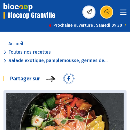
Biocoop Granville
(s’ouvre dans une nou
Prochaine ouverture : Samedi 09:30
Accueil
Toutes nos recettes
Salade exotique, pamplemousse, germes de...
Partager sur