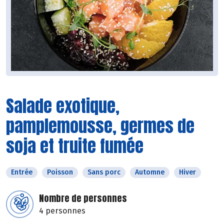
Salade exotique,
pamplemousse, germes de
soja et truite fumée
Entrée
Poisson
Sans porc
Automne
Hiver
Nombre de personnes
4 personnes