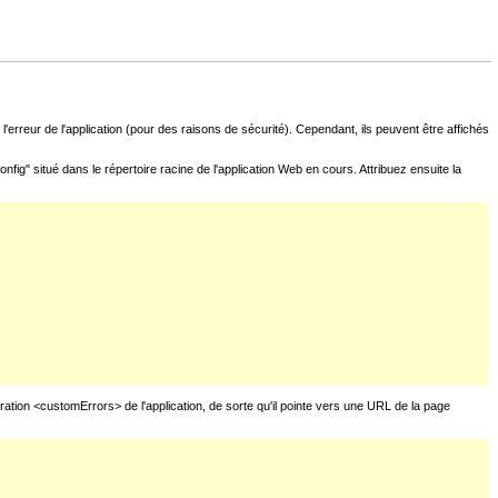
l'erreur de l'application (pour des raisons de sécurité). Cependant, ils peuvent être affichés
fig" situé dans le répertoire racine de l'application Web en cours. Attribuez ensuite la
uration <customErrors> de l'application, de sorte qu'il pointe vers une URL de la page