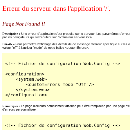
Erreur du serveur dans l'application '/'.
Page Not Found !!
Description :
Une erreur d'application s'est produite sur le serveur. Les paramètres d'erreur
par les navigateurs qui s'exécutent sur l'ordinateur serveur local.
Détails =
Pour permettre l'affichage des détails de ce message d'erreur spécifique sur les o
valeur "off" à l'attribut "mode" de cette balise <customErrors>.
<!-- Fichier de configuration Web.Config -->

<configuration>

    <system.web>

        <customErrors mode="Off"/>

    </system.web>

</configuration>
Remarques :
La page d'erreurs actuellement affichée peut être remplacée par une page d'erre
d'erreurs personnalisée !
<!-- Fichier de configuration Web.Config -->
