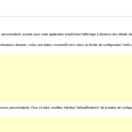
 personnalisés actuels pour cette application empêchent l'affichage à distance des détails de 
rdinateurs distants, créez une balise <customErrors> dans un fichier de configuration "web.con
urs personnalisée. Pour ce faire, modifiez l'attribut "defaultRedirect" de la balise de config