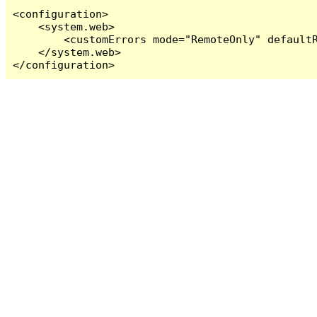
<configuration>

    <system.web>

        <customErrors mode="RemoteOnly" defaultR
    </system.web>

</configuration>